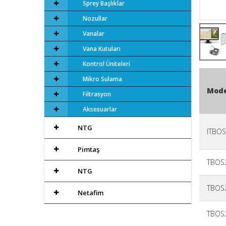
Sprey Başlıklar
Nozullar
Vanalar
Vana Kutuları
Kontrol Üniteleri
Mikro Sulama
Mode
Filtrasyon
Aksesuarlar
NTG
ITBOS
Pimtaş
TBOS
NTG
TBOS
Netafim
TBOS