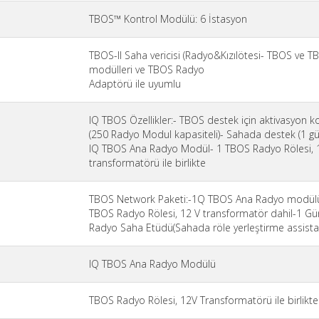
TBOS™ Kontrol Modülü: 6 İstasyon
TBOS-II Saha vericisi (Radyo&Kızılötesi- TBOS ve TB
modülleri ve TBOS Radyo
Adaptörü ile uyumlu
IQ TBOS Özellikler:- TBOS destek için aktivasyon 
(250 Radyo Modul kapasiteli)- Sahada destek (1 gü
IQ TBOS Ana Radyo Modül- 1 TBOS Radyo Rölesi, 
transformatörü ile birlikte
TBOS Network Paketi:-1Q TBOS Ana Radyo modül
TBOS Radyo Rölesi, 12 V transformatör dahil-1 Gü
Radyo Saha Etüdü(Sahada röle yerleştirme assistan
IQ TBOS Ana Radyo Modülü
TBOS Radyo Rölesi, 12V Transformatörü ile birlikte