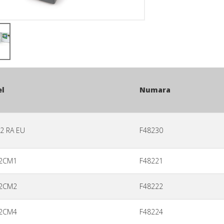
l
Numara
2 RA EU
F48230
2CM1
F48221
2CM2
F48222
2CM4
F48224