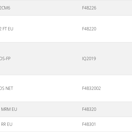
2CM6
F48226
 FT EU
F48220
OS-FP
IQ2019
OS NET
F4832002
S MRM EU
F48320
 RR EU
F48301