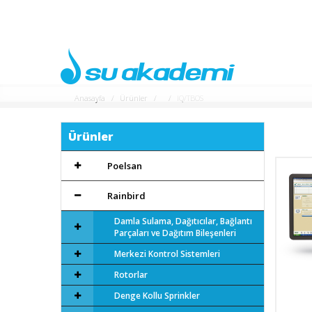
Anasayfa
Ürünler
IQ/TBOS
Ürünler
Poelsan
Rainbird
Damla Sulama, Dağıtıcılar, Bağlantı
Parçaları ve Dağıtım Bileşenleri
Merkezi Kontrol Sistemleri
Rotorlar
Denge Kollu Sprinkler