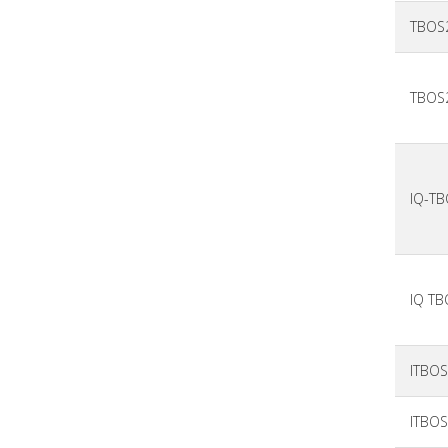
TBOS
TBOS2
IQ-TB
IQ TB
ITBO
ITBOS