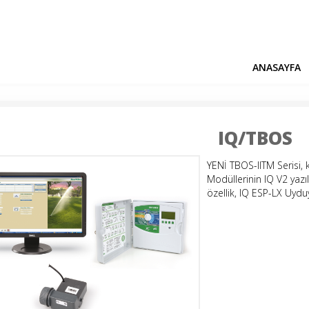
ANASAYFA
IQ/TBOS
YENİ TBOS-IITM Serisi, 
Modüllerinin IQ V2 yaz
özellik, IQ ESP-LX Uydu